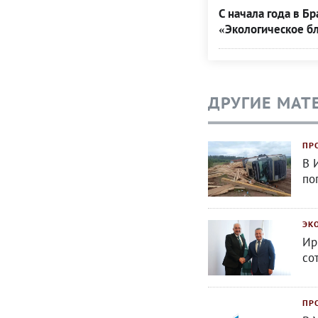
С начала года в Б
«Экологическое б
ДРУГИЕ МАТ
ПР
В 
по
ЭК
Ир
со
ПР