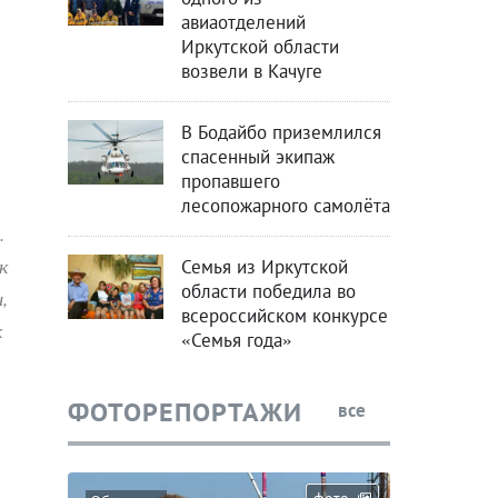
авиаотделений
Иркутской области
возвели в Качуге
В Бодайбо приземлился
спасенный экипаж
пропавшего
лесопожарного самолёта
.
к
Семья из Иркутской
области победила во
,
всероссийском конкурсе
к
«Семья года»
ФОТОРЕПОРТАЖИ
все
фото