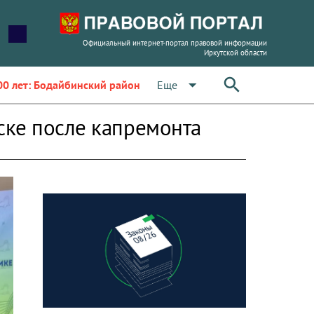
Официальный интернет-портал правовой информации
Иркутской области
arrow_drop_down
Еще
00 лет: Бодайбинский район
ске после капремонта