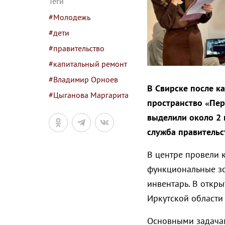
Теги
#Молодежь
#дети
#правительство
#капитальный ремонт
#Владимир Орноев
В Свирске после к
#Цыганова Маргарита
пространство «Пер
выделили около 2 
служба правительс
В центре провели 
функциональные зо
инвентарь. В откр
Иркутской област
Основными задачам