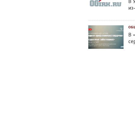
В 
из
ОБ
В 
се