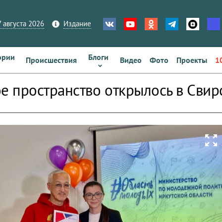
 августа 2026
Издание
ории
Блоги
Происшествия
Видео
Фото
Проекты
1
 пространство открылось в Свир
zoom_out_map