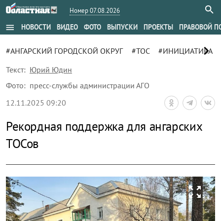
Номер 07.08.2026
menu
НОВОСТИ
ВИДЕО
ФОТО
ВЫПУСКИ
ПРОЕКТЫ
ПРАВОВОЙ П
chevron_right
#АНГАРСКИЙ ГОРОДСКОЙ ОКРУГ
#ТОС
#ИНИЦИАТИВА
Текст:
Юрий Юдин
Фото:
пресс-службы администрации АГО
12.11.2025 09:20
Рекордная поддержка для ангарских
ТОСов
zoom_out_map