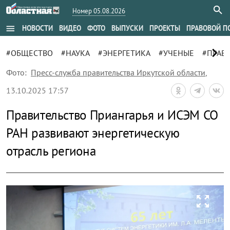
Номер 05.08.2026
menu
НОВОСТИ
ВИДЕО
ФОТО
ВЫПУСКИ
ПРОЕКТЫ
ПРАВОВОЙ П
chevron_right
#ОБЩЕСТВО
#НАУКА
#ЭНЕРГЕТИКА
#УЧЕНЫЕ
#ПРАВ
Фото:
Пресс-служба правительства Иркутской области
,
13.10.2025 17:57
Правительство Приангарья и ИСЭМ СО
РАН развивают энергетическую
отрасль региона
zoom_out_map