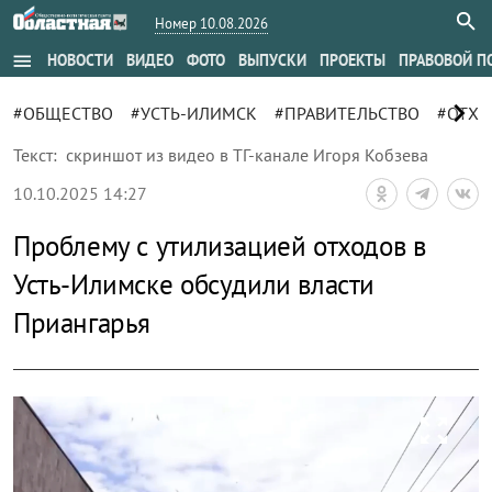
Номер 10.08.2026
menu
НОВОСТИ
ВИДЕО
ФОТО
ВЫПУСКИ
ПРОЕКТЫ
ПРАВОВОЙ П
chevron_right
#ОБЩЕСТВО
#УСТЬ-ИЛИМСК
#ПРАВИТЕЛЬСТВО
#ОТХ
Текст:
скриншот из видео в ТГ-канале Игоря Кобзева
10.10.2025 14:27
Проблему с утилизацией отходов в
Усть-Илимске обсудили власти
Приангарья
zoom_out_map