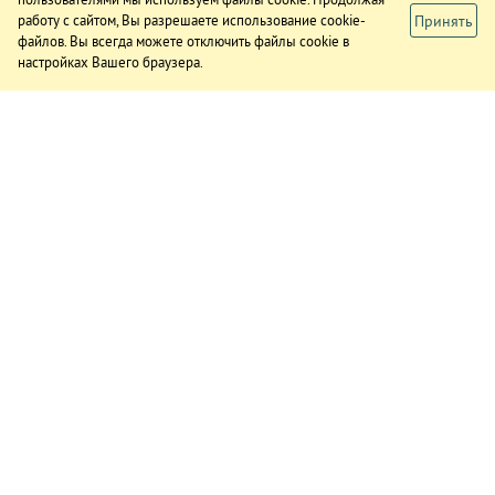
Принять
работу с сайтом, Вы разрешаете использование cookie-
файлов. Вы всегда можете отключить файлы cookie в
настройках Вашего браузера.
ИЗДАНИЕ
О газете
Подписка
Реклама в газете