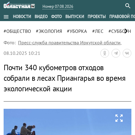
Номер 07.08.2026
menu
НОВОСТИ
ВИДЕО
ФОТО
ВЫПУСКИ
ПРОЕКТЫ
ПРАВОВОЙ П
chevron_right
#ОБЩЕСТВО
#ЭКОЛОГИЯ
#УБОРКА
#ЛЕС
#СУББОТНИ
Фото:
Пресс-служба правительства Иркутской области
,
08.10.2025 10:21
Почти 340 кубометров отходов
собрали в лесах Приангарья во время
экологической акции
zoom_out_map