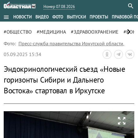
Номер 07.08.2026
menu
НОВОСТИ
ВИДЕО
ФОТО
ВЫПУСКИ
ПРОЕКТЫ
ПРАВОВОЙ П
chevron_right
#ОБЩЕСТВО
#МЕДИЦИНА
#ЗДРАВООХРАНЕНИЕ
#КОН
Фото:
Пресс-служба правительства Иркутской области
,
05.09.2025 15:34
Эндокринологический съезд «Новые
горизонты Сибири и Дальнего
Востока» стартовал в Иркутске
zoom_out_map