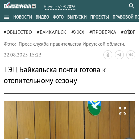
Номер 07.08.2026
menu
НОВОСТИ
ВИДЕО
ФОТО
ВЫПУСКИ
ПРОЕКТЫ
ПРАВОВОЙ П
chevron_right
#ОБЩЕСТВО
#БАЙКАЛЬСК
#ЖКХ
#ПРОВЕРКА
#ОТОП
Фото:
Пресс-служба правительства Иркутской области
,
22.08.2025 15:23
ТЭЦ Байкальска почти готова к
отопительному сезону
zoom_out_map