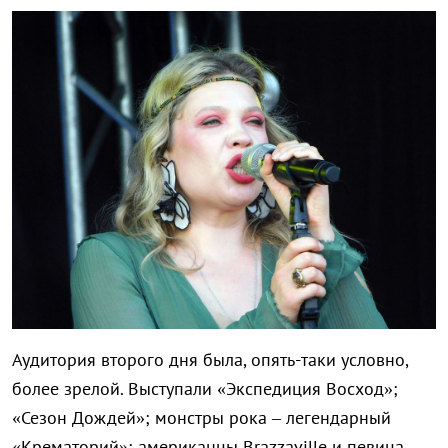
Аудитория второго дня была, опять-таки условно,
более зрелой. Выступали «Экспедиция Восход»;
«Сезон Дождей»; монстры рока – легендарный
«Крематорий»; американцы Brazzaville и певица