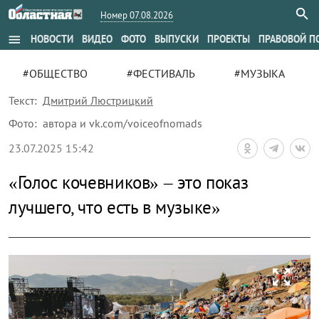
Номер 07.08.2026
menu
НОВОСТИ
ВИДЕО
ФОТО
ВЫПУСКИ
ПРОЕКТЫ
ПРАВОВОЙ П
#ОБЩЕСТВО
#ФЕСТИВАЛЬ
#МУЗЫКА
Текст:
Дмитрий Люстрицкий
Фото:
автора и vk.com/voiceofnomads
23.07.2025 15:42
«Голос кочевников» – это показ
лучшего, что есть в музыке»
zoom_out_map