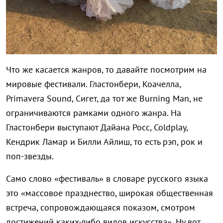
Что же касается жанров, то давайте посмотрим на
мировые фестивали. Гластонбери, Коачелла,
Primavera Sound, Сигет, да тот же Burning Man, не
ограничиваются рамками одного жанра. На
Гластонбери выступают Дайана Росс, Coldplay,
Кендрик Ламар и Билли Айлиш, то есть рэп, рок и
поп-звезды.
Само слово «фестиваль» в словаре русского языка
это «массовое празднество, широкая общественная
встреча, сопровождающаяся показом, смотром
достижений каких-либо видов искусства». Ну вот,