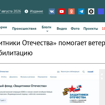
 августа 2026
Издание
ории
Блоги
Происшествия
Видео
Фото
Проекты
1
тники Отечества» помогает вете
билитацию
zoom_out_map