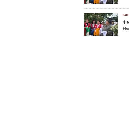
БЛ
Фе
Ну