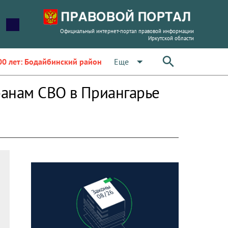
Официальный интернет-портал правовой информации
Иркутской области
arrow_drop_down
Еще
00 лет: Бодайбинский район
ранам СВО в Приангарье