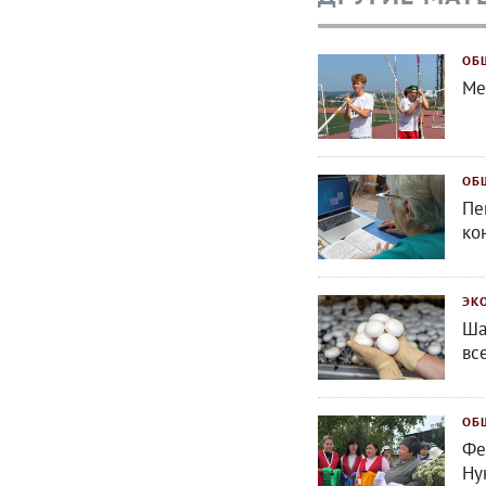
ОБ
Ме
ОБ
Пе
ко
ЭК
Ша
вс
ОБ
Фе
Ну