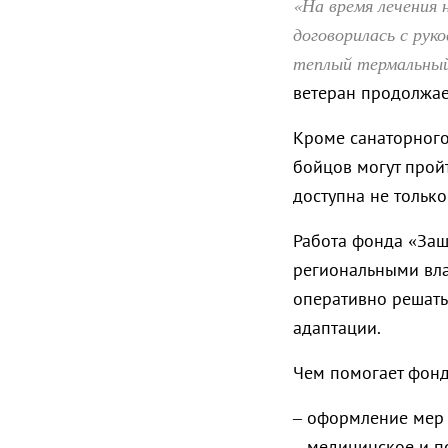
«На время лечения 
договорилась с рук
теплый термальный
ветеран продолжае
Кроме санаторного
бойцов могут прой
доступна не тольк
Работа фонда «Защ
региональными вла
оперативно решать
адаптации.
Чем помогает фонд
– оформление мер
– медицинское и п