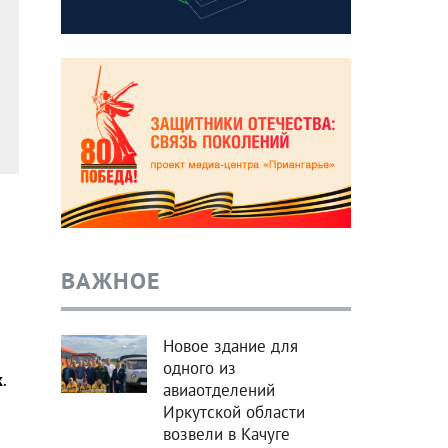
ВАЖНОЕ
Новое здание для
одного из
к
.
авиаотделений
Иркутской области
возвели в Качуге