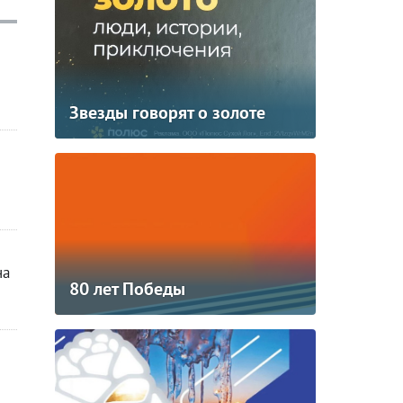
Звезды говорят о золоте
на
80 лет Победы