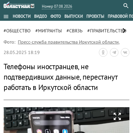
Номер 07.08.2026
menu
НОВОСТИ
ВИДЕО
ФОТО
ВЫПУСКИ
ПРОЕКТЫ
ПРАВОВОЙ П
chevron_right
#ОБЩЕСТВО
#МИГРАНТЫ
#СВЯЗЬ
#ПРАВИТЕЛЬСТВО
Фото:
Пресс-служба правительства Иркутской области
,
28.05.2025 18:19
Телефоны иностранцев, не
подтвердивших данные, перестанут
работать в Иркутской области
zoom_out_map