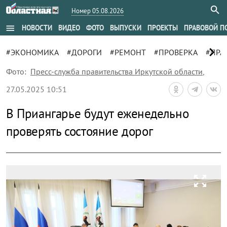
Номер 05.08.2026
menu
НОВОСТИ
ВИДЕО
ФОТО
ВЫПУСКИ
ПРОЕКТЫ
ПРАВОВОЙ П
chevron_right
#ЭКОНОМИКА
#ДОРОГИ
#РЕМОНТ
#ПРОВЕРКА
#ПРА
Фото:
Пресс-служба правительства Иркутской области
,
27.05.2025 10:51
В Приангарье будут еженедельно
проверять состояние дорог
zoom_out_map