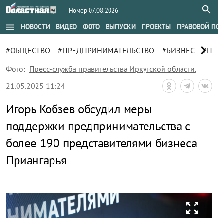
Номер 07.08.2026
menu
НОВОСТИ
ВИДЕО
ФОТО
ВЫПУСКИ
ПРОЕКТЫ
ПРАВОВОЙ П
chevron_right
#ОБЩЕСТВО
#ПРЕДПРИНИМАТЕЛЬСТВО
#БИЗНЕС
#ПР
Фото:
Пресс-служба правительства Иркутской области
,
21.05.2025 11:24
Игорь Кобзев обсудил меры
поддержки предпринимательства с
более 190 представителями бизнеса
Приангарья
zoom_out_map