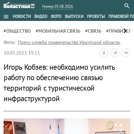
Номер 05.08.2026
menu
НОВОСТИ
ВИДЕО
ФОТО
ВЫПУСКИ
ПРОЕКТЫ
ПРАВОВОЙ П
chevron_right
#ОБЩЕСТВО
#МОБИЛЬНАЯ СВЯЗЬ
#СВЯЗЬ
#ПРАВИТЕЛ
Фото:
Пресс-служба правительства Иркутской области
,
20.05.2025 19:11
Игорь Кобзев: необходимо усилить
работу по обеспечению связью
территорий с туристической
инфраструктурой
zoom_out_map