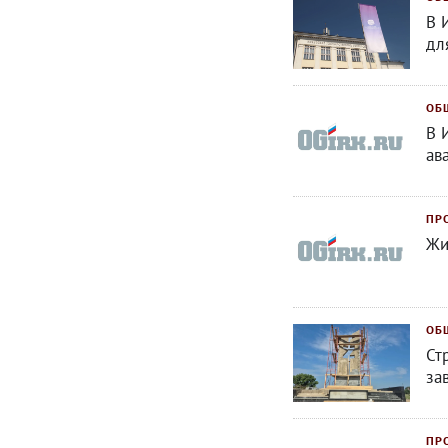
В 
дл
ОБ
В 
ав
ПР
Жи
ОБ
Ст
за
ПР