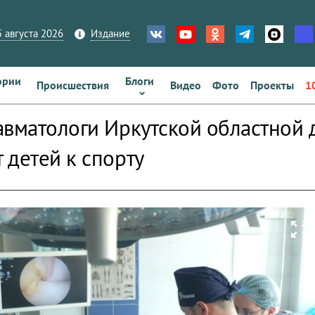
 августа 2026
Издание
ории
Блоги
Происшествия
Видео
Фото
Проекты
1
авматологи Иркутской областной 
 детей к спорту
zoom_out_map