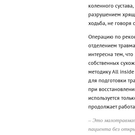
коленного сустава,
разрушением хряща
ходьба, не говоря 
Операцию по рекон
отделением травм
интересна тем, что
собственных сухож
методику All insid
для подготовки тра
при восстановлени
используется тольк
продолжает работа
– Это малотравмат
пациента без откр