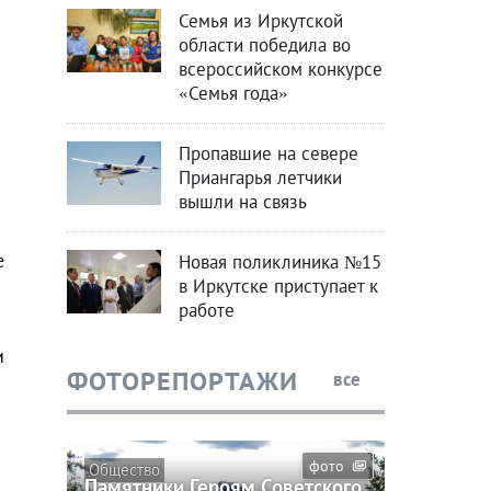
Семья из Иркутской
области победила во
всероссийском конкурсе
«Семья года»
Пропавшие на севере
Приангарья летчики
вышли на связь
е
Новая поликлиника №15
в Иркутске приступает к
работе
и
ФОТОРЕПОРТАЖИ
все
фото
Общество
Памятники Героям Советского