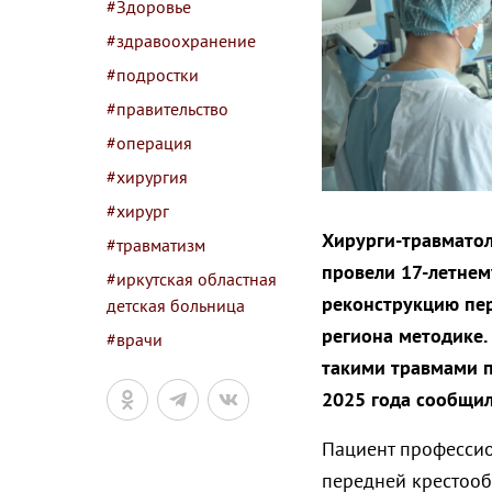
#Здоровье
#здравоохранение
#подростки
#правительство
#операция
#хирургия
#хирург
Хирурги-травматол
#травматизм
провели 17-летнем
#иркутская областная
реконструкцию пер
детская больница
региона методике.
#врачи
такими травмами п
2025 года сообщил
Пациент профессио
передней крестооб