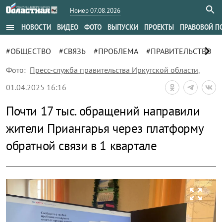
Номер 07.08.2026
menu
НОВОСТИ
ВИДЕО
ФОТО
ВЫПУСКИ
ПРОЕКТЫ
ПРАВОВОЙ П
chevron_right
#ОБЩЕСТВО
#СВЯЗЬ
#ПРОБЛЕМА
#ПРАВИТЕЛЬСТВО
Фото:
Пресс-служба правительства Иркутской области
,
01.04.2025 16:16
Почти 17 тыс. обращений направили
жители Приангарья через платформу
обратной связи в 1 квартале
zoom_out_map