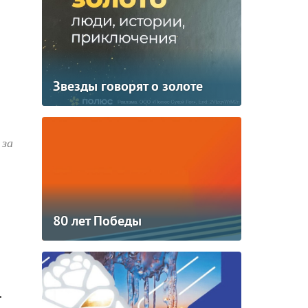
Звезды говорят о золоте
 за
80 лет Победы
.