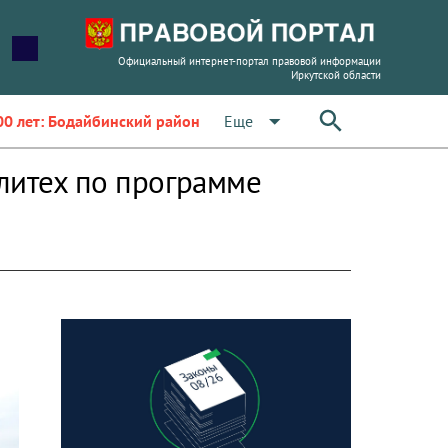
Официальный интернет-портал правовой информации
Иркутской области
arrow_drop_down
Еще
00 лет: Бодайбинский район
литех по программе