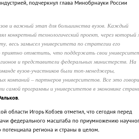
индустрией, подчеркнул глава Минобрнауки России
ызов и важный этап для большинства вузов. Каждый
лял конкретный технологический проект, через который
ту, весь замысел университета по стратегии его
о приятно отметить, что поддержать свои университе
егионов и представители федеральных министерств. На
оманде вузов-участников были топ-менеджеры,
ых компаний – партнеров университетов. Все это говор
ли самой программы и университетов в экономике стран
Фальков
.
ой области Игорь Кобзев отметил, что сегодня перед
дачи федерального масштаба по приумножению научно
о потенциала региона и страны в целом.