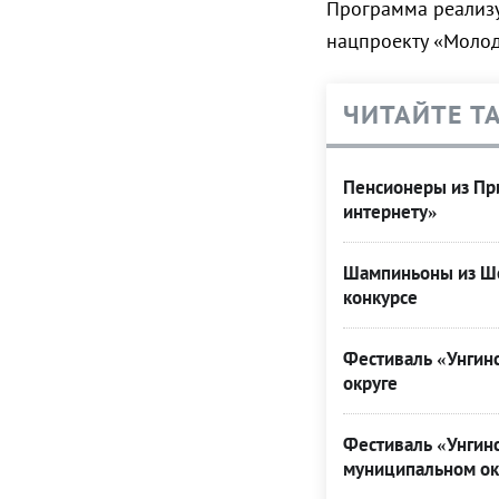
Программа реализуе
нацпроекту «Молод
ЧИТАЙТЕ Т
Пенсионеры из При
интернету»
Шампиньоны из Ше
конкурсе
Фестиваль «Унгинс
округе
Фестиваль «Унгинс
муниципальном ок