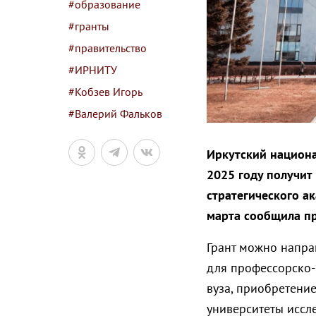
#образование
#гранты
#правительство
#ИРНИТУ
#Кобзев Игорь
#Валерий Фальков
Иркутский национа
2025 году получит
стратегического а
марта сообщила пр
Грант можно напра
для профессорско-
вуза, приобретени
университеты иссл