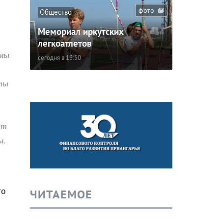
фото
Общество
Мемориал иркутских
легкоатлетов
 мы
сегодня в 13:50
ты
ит
ы,
го
ЧИТАЕМОЕ