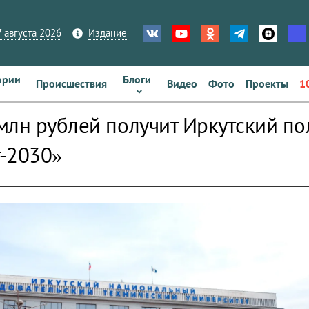
 августа 2026
Издание
ории
Блоги
Происшествия
Видео
Фото
Проекты
1
млн рублей получит Иркутский по
-2030»
zoom_out_map