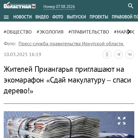
Номер 07.08.2026
menu
НОВОСТИ
ВИДЕО
ФОТО
ВЫПУСКИ
ПРОЕКТЫ
ПРАВОВОЙ П
chevron_right
#ОБЩЕСТВО
#ЭКОЛОГИЯ
#ПРАВИТЕЛЬСТВО
#МАРАФО
Фото:
Пресс-служба правительства Иркутской области
,
10.03.2025 16:19
Жителей Приангарья приглашают на
экомарафон «Сдай макулатуру – спаси
дерево!»
zoom_out_map