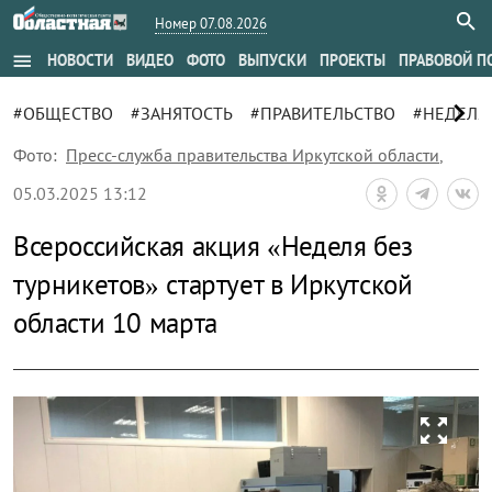
Номер 07.08.2026
menu
НОВОСТИ
ВИДЕО
ФОТО
ВЫПУСКИ
ПРОЕКТЫ
ПРАВОВОЙ П
chevron_right
#ОБЩЕСТВО
#ЗАНЯТОСТЬ
#ПРАВИТЕЛЬСТВО
#НЕДЕЛЯ
Фото:
Пресс-служба правительства Иркутской области
,
05.03.2025 13:12
Всероссийская акция «Неделя без
турникетов» стартует в Иркутской
области 10 марта
zoom_out_map