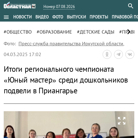
Номер 07.08.2026
menu
НОВОСТИ
ВИДЕО
ФОТО
ВЫПУСКИ
ПРОЕКТЫ
ПРАВОВОЙ П
chevron_right
#ОБЩЕСТВО
#ОБРАЗОВАНИЕ
#ДЕТСКИЕ САДЫ
#ПРАВИ
Фото:
Пресс-служба правительства Иркутской области
,
04.03.2025 17:02
Итоги регионального чемпионата
«Юный мастер» среди дошкольников
подвели в Приангарье
zoom_out_map