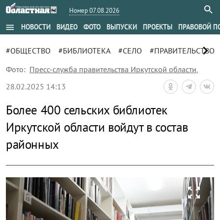
Номер 07.08.2026
menu
НОВОСТИ
ВИДЕО
ФОТО
ВЫПУСКИ
ПРОЕКТЫ
ПРАВОВОЙ П
chevron_right
#ОБЩЕСТВО
#БИБЛИОТЕКА
#СЕЛО
#ПРАВИТЕЛЬСТВО
Фото:
Пресс-служба правительства Иркутской области
,
28.02.2025 14:13
Более 400 сельских библиотек
Иркутской области войдут в состав
районных
zoom_out_map