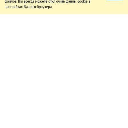
файлов. Вы всегда можете отключить файлы cookie в
настройках Вашего браузера.
ИЗДАНИЕ
О газете
Подписка
Реклама в газете
Реклама на сайте