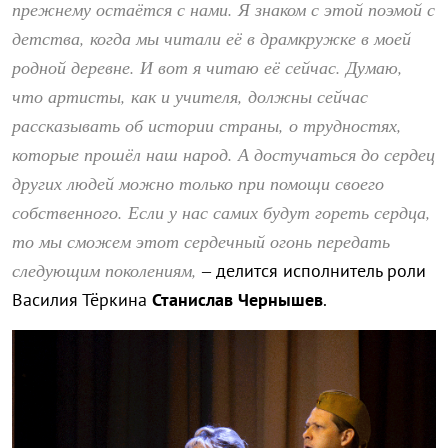
прежнему остаётся с нами. Я знаком с этой поэмой с
детства, когда мы читали её в драмкружке в моей
родной деревне. И вот я читаю её сейчас. Думаю,
что артисты, как и учителя, должны сейчас
рассказывать об истории страны, о трудностях,
которые прошёл наш народ. А достучаться до сердец
других людей можно только при помощи своего
собственного. Если у нас самих будут гореть сердца,
то мы сможем этот сердечный огонь передать
следующим поколениям,
– делится исполнитель роли
Василия Тёркина
Станислав Чернышев
.