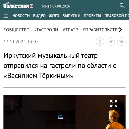
Номер 07.08.2026
menu
НОВОСТИ
ВИДЕО
ФОТО
ВЫПУСКИ
ПРОЕКТЫ
ПРАВОВОЙ П
chevron_right
#ОБЩЕСТВО
#ГАСТРОЛИ
#ТЕАТР
#ПРАВИТЕЛЬСТВО
#
13.11.2024 13:07
Иркутский музыкальный театр
отправился на гастроли по области с
«Василием Тёркиным»
zoom_out_map