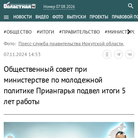
Номер 07.08.2026
menu
НОВОСТИ
ВИДЕО
ФОТО
ВЫПУСКИ
ПРОЕКТЫ
ПРАВОВОЙ П
chevron_right
#ОБЩЕСТВО
#ИТОГИ
#ПРАВИТЕЛЬСТВО
#МИНИСТЕРСТ
Фото:
Пресс-служба правительства Иркутской области
,
07.11.2024 14:53
Общественный совет при
министерстве по молодежной
политике Приангарья подвел итоги 5
лет работы
zoom_out_map