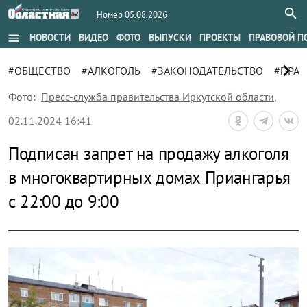
Номер 05.08.2026
menu
НОВОСТИ
ВИДЕО
ФОТО
ВЫПУСКИ
ПРОЕКТЫ
ПРАВОВОЙ П
chevron_right
#ОБЩЕСТВО
#АЛКОГОЛЬ
#ЗАКОНОДАТЕЛЬСТВО
#ПРАВ
Фото:
Пресс-служба правительства Иркутской области
,
02.11.2024 16:41
Подписан запрет на продажу алкоголя
в многоквартирных домах Приангарья
с 22:00 до 9:00
zoom_out_map