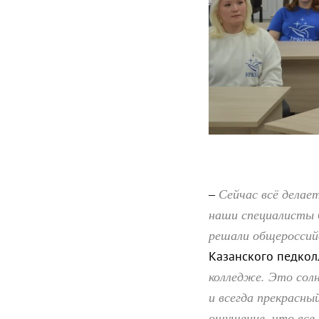
Сейчас всё делае
–
наши специалисты 
решали общероссий
Казанского педко
колледже. Это солн
и всегда прекрасны
ощущение, что все