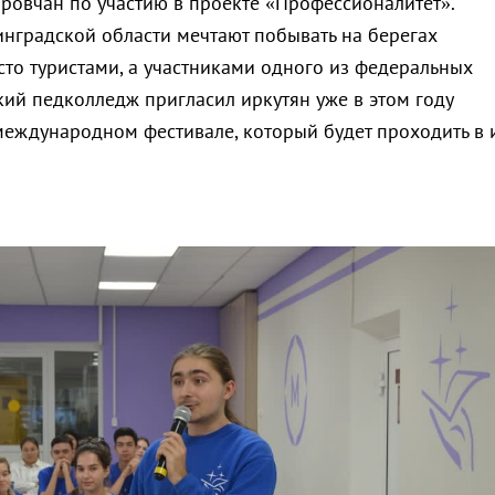
аровчан по участию в проекте «Профессионалитет».
инградской области мечтают побывать на берегах
сто туристами, а участниками одного из федеральных
кий педколледж пригласил иркутян уже в этом году
 международном фестивале, который будет проходить в 