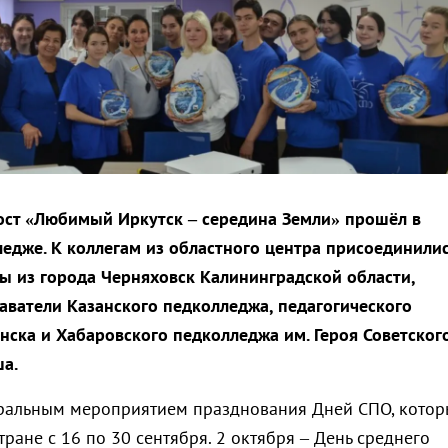
ост «Любимый Иркутск – середина Земли» прошёл в
едже. К коллегам из областного центра присоединили
ты из города Черняховск Калининградской области,
аватели Казанского педколледжа, педагогического
нска и Хабаровского педколледжа им. Героя Советског
ша.
тральным мероприятием празднования Дней СПО, котор
тране с 16 по 30 сентября. 2 октября – День среднего