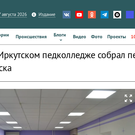
 августа 2026
Издание
ории
Блоги
Происшествия
Видео
Фото
Проекты
1
 Иркутском педколледже собрал п
ска
zoom_out_map