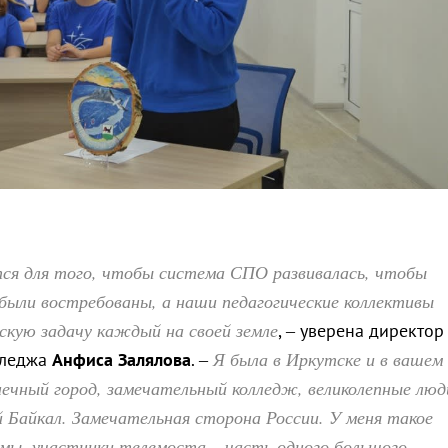
тся для того, чтобы система СПО развивалась, чтобы
были востребованы, а наши педагогические коллективы
скую задачу каждый на своей земле
, – уверена директор
Я была в Иркутске и в вашем
лледжа
Анфиса Залялова
. –
ечный город, замечательный колледж, великолепные люд
й Байкал. Замечательная сторона России. У меня такое
 мы, участники телемоста – часть одного большого