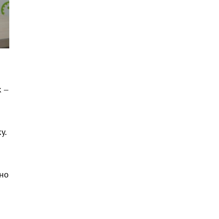
 –
у.
 но