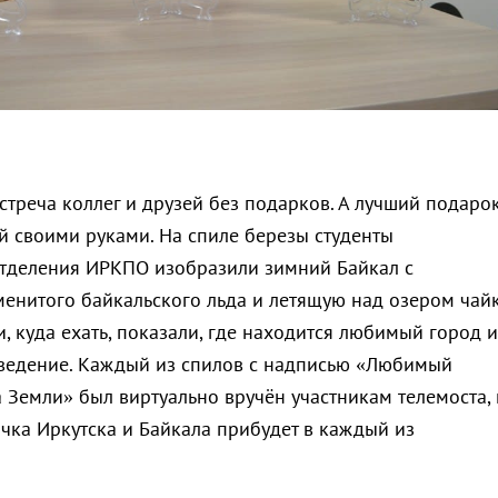
встреча коллег и друзей без подарков. А лучший подарок
й своими руками. На спиле березы студенты
тделения ИРКПО изобразили зимний Байкал с
енитого байкальского льда и летящую над озером чайк
и, куда ехать, показали, где находится любимый город и
ведение. Каждый из спилов с надписью «Любимый
 Земли» был виртуально вручён участникам телемоста,
ичка Иркутска и Байкала прибудет в каждый из