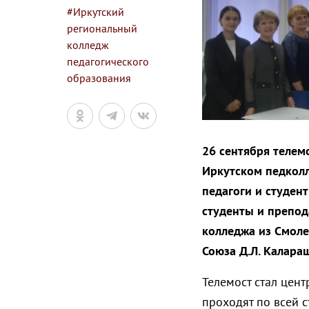
#Иркутский
региональный
колледж
педагогического
образования
26 сентября телем
Иркутском педколл
педагоги и студен
студенты и препод
колледжа из Смоле
Союза Д.Л. Калара
Телемост стал цен
проходят по всей с