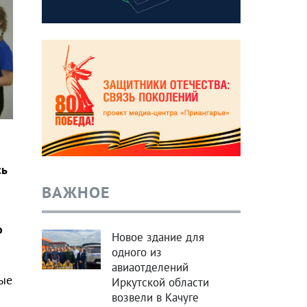
сь
ВАЖНОЕ
о
Новое здание для
одного из
авиаотделений
ые
Иркутской области
возвели в Качуге