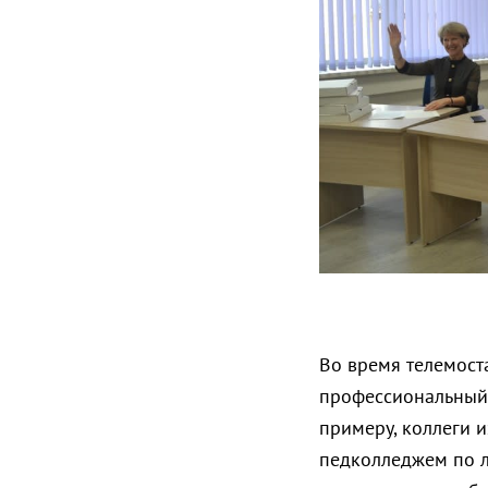
Во время телемост
профессиональный
примеру, коллеги 
педколледжем по л