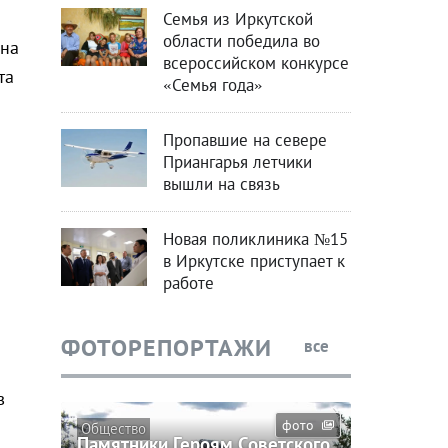
Семья из Иркутской
области победила во
ена
всероссийском конкурсе
та
«Семья года»
Пропавшие на севере
Приангарья летчики
вышли на связь
Новая поликлиника №15
в Иркутске приступает к
работе
ФОТОРЕПОРТАЖИ
все
в
фото
Общество
Памятники Героям Советского