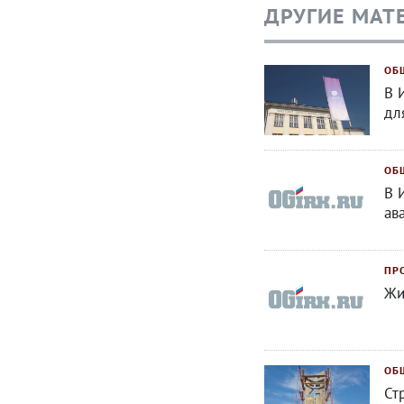
ДРУГИЕ МАТ
ОБ
В 
дл
ОБ
В 
ав
ПР
Жи
ОБ
Ст