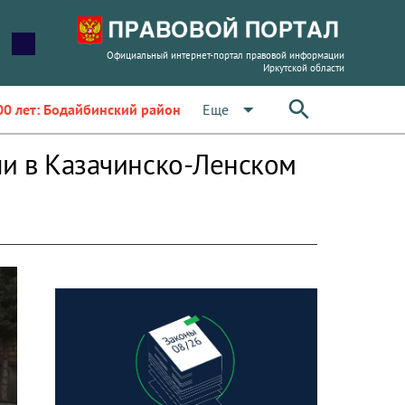
Официальный интернет-портал правовой информации
Иркутской области
arrow_drop_down
Еще
00 лет: Бодайбинский район
ли в Казачинско-Ленском