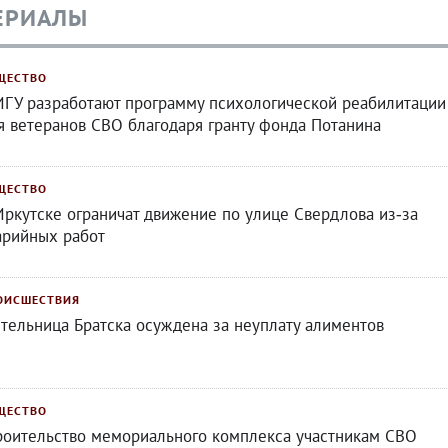
ЕРИАЛЫ
ЩЕСТВО
ИГУ разработают программу психологической реабилитации
я ветеранов СВО благодаря гранту фонда Потанина
ЩЕСТВО
Иркутске ограничат движение по улице Свердлова из‑за
арийных работ
ОИСШЕСТВИЯ
тельница Братска осуждена за неуплату алиментов
ЩЕСТВО
роительство мемориального комплекса участникам СВО