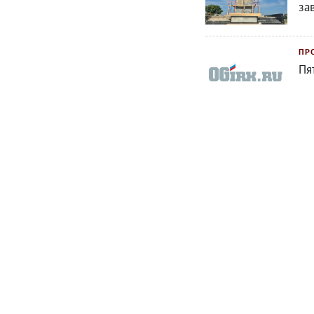
за
ПР
Пя