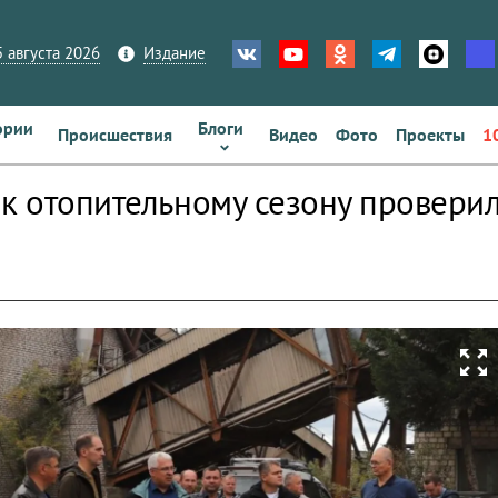
 августа 2026
Издание
ории
Блоги
Происшествия
Видео
Фото
Проекты
1
 к отопительному сезону провери
zoom_out_map