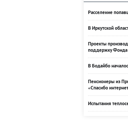
Расселение попавш
В Иркутской облас
Проекты производ
поддержку Фонда 
В Бодайбо началос
Пенсионеры из При
«Спасибо интерне
Испытания теплос