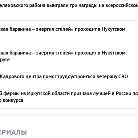
леховского района выиграли три награды на всероссийско
кая баранина – энергия степей» проходит в Нукутском
кая баранина – энергия степей» проходит в Нукутском
руге
Кадрового центра помог трудоустроиться ветерану СВО
 фермы из Иркутской области признана лучшей в России по
о конкурса
ЕРИАЛЫ