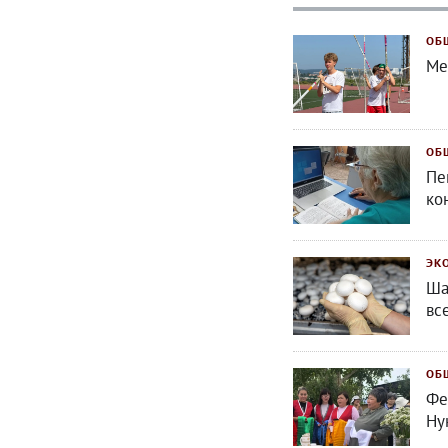
ОБ
Ме
ОБ
Пе
ко
ЭК
Ша
вс
ОБ
Фе
Ну