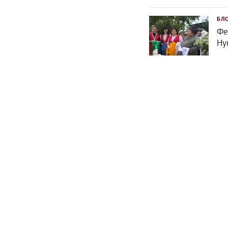
БЛ
Фе
Ну