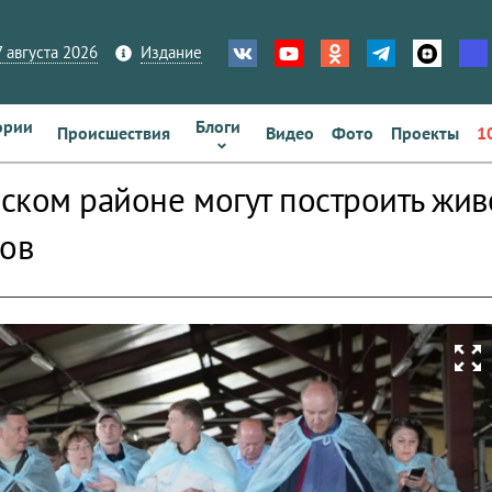
 августа 2026
Издание
ории
Блоги
Происшествия
Видео
Фото
Проекты
1
ском районе могут построить жи
лов
zoom_out_map