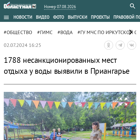
Номер 07.08.2026
menu
НОВОСТИ
ВИДЕО
ФОТО
ВЫПУСКИ
ПРОЕКТЫ
ПРАВОВОЙ П
chevron_right
#ОБЩЕСТВО
#ГИМС
#ВОДА
#ГУ МЧС ПО ИРКУТСКОЙ О
02.07.2024 16:25
1788 несанкционированных мест
отдыха у воды выявили в Приангарье
zoom_out_map