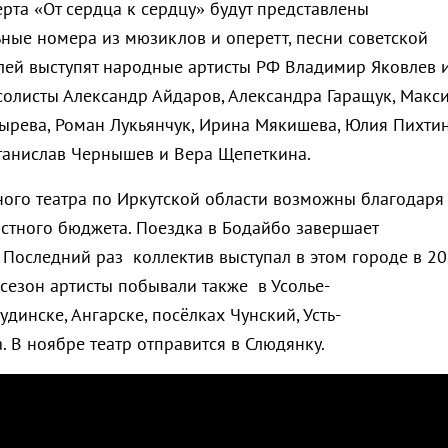
рта «От сердца к сердцу» будут представлены
ные номера из мюзиклов и оперетт, песни советской
елей выступят народные артисты РФ Владимир Яковлев 
солисты Александр Айдаров, Александра Гаращук, Макс
ырева, Роман Лукьянчук, Ирина Мякишева, Юлия Пихтин
танислав Чернышев и Вера Щепеткина.
ного театра по Иркутской области возможны благодаря
стного бюджета. Поездка в Бодайбо завершает
. Последний раз коллектив выступал в этом городе в 2
 сезон артисты побывали также в Усолье-
инске, Ангарске, посёлках Чунский, Усть-
 В ноябре театр отправится в Слюдянку.