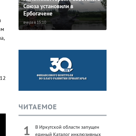
Союза установили в
Ербогачене
и
вчера в 15:10
им
а,
012
ЧИТАЕМОЕ
1
В Иркутской области запущен
единый Каталог инклюзивных