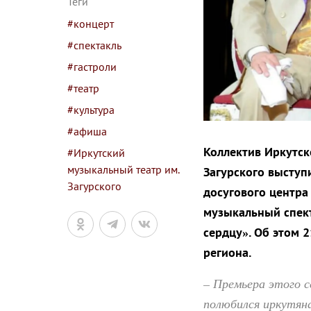
Теги
#концерт
#спектакль
#гастроли
#театр
#культура
#афиша
Коллектив Иркутск
#Иркутский
музыкальный театр им.
Загурского выступи
Загурского
досугового центра
музыкальный спект
сердцу». Об этом 
региона.
– Премьера этого 
полюбился иркутян