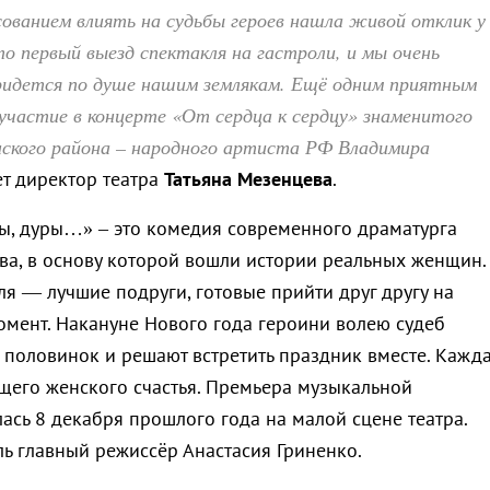
ованием влиять на судьбы героев нашла живой отклик у
о первый выезд спектакля на гастроли, и мы очень
придется по душе нашим землякам. Ещё одним приятным
участие в концерте «От сердца к сердцу» знаменитого
ского района – народного артиста РФ Владимира
т директор театра
Татьяна Мезенцева
.
ы, дуры…» – это комедия современного драматурга
а, в основу которой вошли истории реальных женщин.
ля — лучшие подруги, готовые прийти друг другу на
мент. Накануне Нового года героини волею судеб
х половинок и решают встретить праздник вместе. Кажд
ящего женского счастья. Премьера музыкальной
ась 8 декабря прошлого года на малой сцене театра.
ль главный режиссёр Анастасия Гриненко.