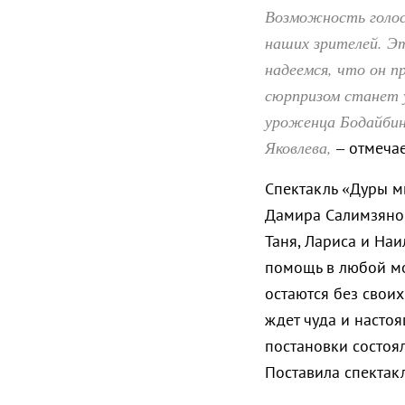
Возможность голос
наших зрителей. Эт
надеемся, что он 
сюрпризом станет 
уроженца Бодайбин
Яковлева,
– отмечае
Спектакль «Дуры м
Дамира Салимзянов
Таня, Лариса и Наи
помощь в любой мо
остаются без свои
ждет чуда и насто
постановки состоял
Поставила спектак