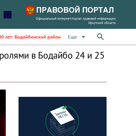
Официальный интернет-портал правовой информации
Иркутской области
arrow_drop_down
Еще
00 лет: Бодайбинский район
тролями в Бодайбо 24 и 25