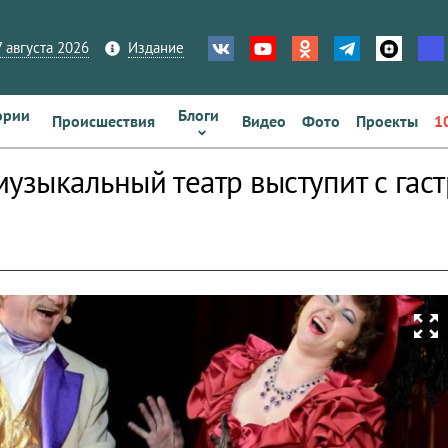
 августа 2026
Издание
ории
Блоги
Происшествия
Видео
Фото
Проекты
1
музыкальный театр выступит с гас
zoom_out_map