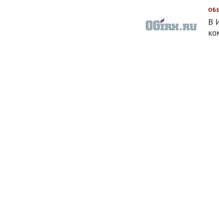
ОБ
В 
ко