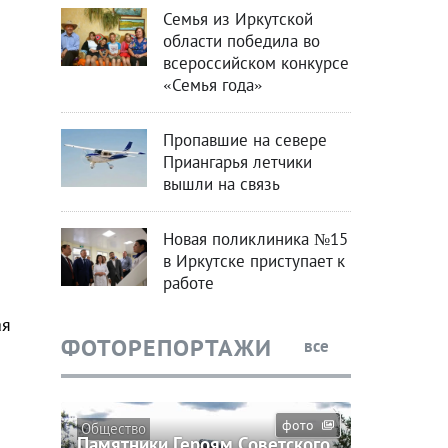
Семья из Иркутской
области победила во
всероссийском конкурсе
«Семья года»
Пропавшие на севере
Приангарья летчики
вышли на связь
Новая поликлиника №15
в Иркутске приступает к
работе
ая
ФОТОРЕПОРТАЖИ
все
фото
Общество
Памятники Героям Советского