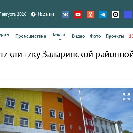
 августа 2026
Издание
ории
Блоги
Происшествия
Видео
Фото
Проекты
1
ликлинику Заларинской районной
zoom_out_map