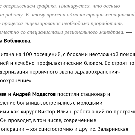
с опережением графика. Планируется, что осенью
т работу. К этому времени администрации медицинской
о процесса лицензирования необходимо проработать
вместно со специалистами регионального минздрава,
—
а Вобликова
.
итана на 100 посещений, с блоками неотложной помо
цией и лечебно-профилактическим блоком. Ее строят по
дернизация первичного звена здравоохранения»
оохранение».
ова
и
Андрей Модестов
посетили стационар и
еление больницы, встретились с молодыми
кими как хирург Виктор Ильин, работающий по програм
Он проводит, в том числе, современные
операции ‒ холецистостомию и другие. Заларинская