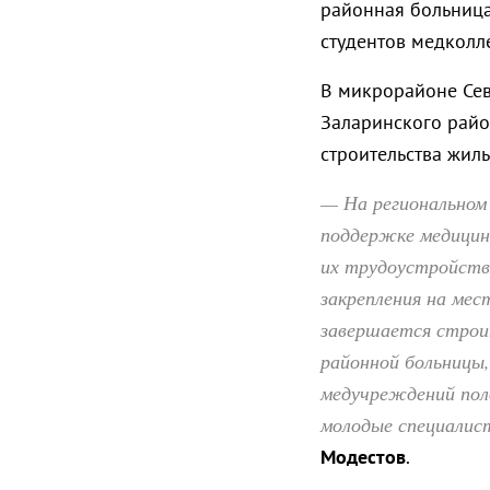
районная больница
студентов медколл
В микрорайоне Се
Заларинского рай
строительства жил
— На региональном
поддержке медицин
их трудоустройств
закрепления на мес
завершается строи
районной больницы
медучреждений пол
молодые специалис
Модестов
.