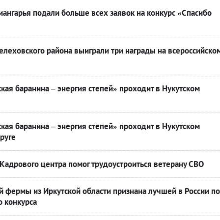
ангарья подали больше всех заявок на конкурс «Спасибо
леховского района выиграли три награды на всероссийско
кая баранина – энергия степей» проходит в Нукутском
кая баранина – энергия степей» проходит в Нукутском
руге
Кадрового центра помог трудоустроиться ветерану СВО
 фермы из Иркутской области признана лучшей в России по
о конкурса