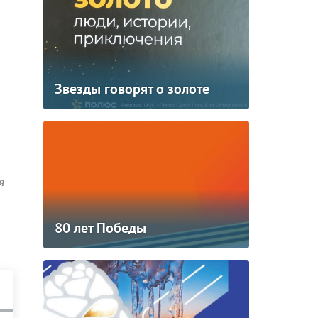
Звезды говорят о золоте
я
80 лет Победы