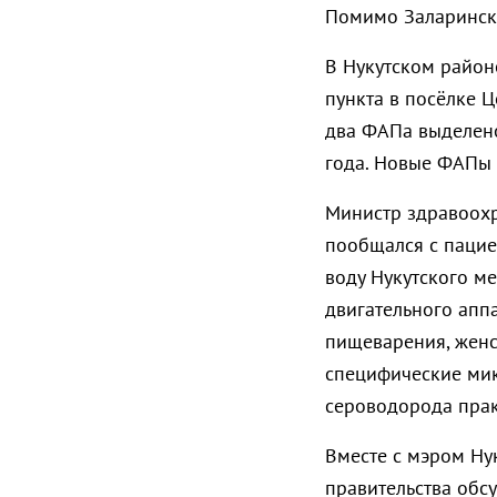
Помимо Заларинско
В Нукутском район
пункта в посёлке 
два ФАПа выделено
года. Новые ФАПы 
Министр здравоохр
пообщался с пациен
воду Нукутского м
двигательного апп
пищеварения, женс
специфические мик
сероводорода прак
Вместе с мэром Ну
правительства обс