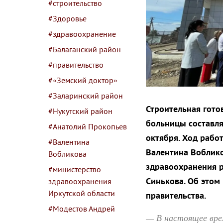
#строительство
#Здоровье
#здравоохранение
#Балаганский район
#правительство
#«Земский доктор»
#Заларинский район
Строительная гото
#Нукутский район
больницы составля
#Анатолий Прокопьев
октября. Ход рабо
#Валентина
Валентина Воблико
Вобликова
здравоохранения р
#министерство
Синькова. Об этом
здравоохранения
Иркутской области
правительства.
#Модестов Андрей
— В настоящее вре