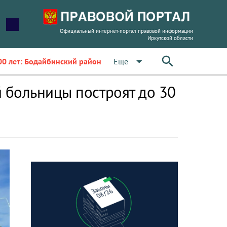
Официальный интернет-портал правовой информации
Иркутской области
arrow_drop_down
Еще
00 лет: Бодайбинский район
 больницы построят до 30