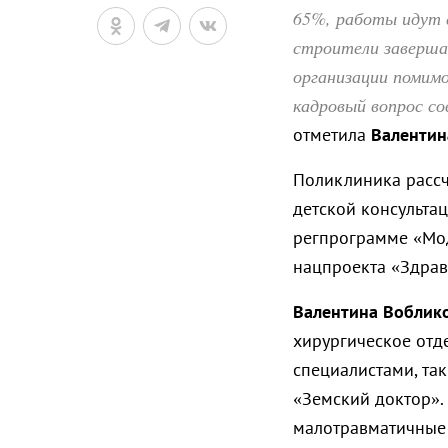
65%, работы идут 
строители заверша
организации помим
кадровый вопрос со
отметила
Валентин
Поликлиника рассч
детской консульта
регпрограмме «Мо
нацпроекта «Здрав
Валентина Воблик
хирургическое отд
специалистами, та
«Земский доктор». 
малотравматичные 