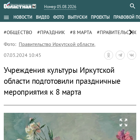
Номер 05.08.2026
menu
НОВОСТИ
ВИДЕО
ФОТО
ВЫПУСКИ
ПРОЕКТЫ
ПРАВОВОЙ П
chevron_right
#ОБЩЕСТВО
#ПРАЗДНИК
#8 МАРТА
#ПРАВИТЕЛЬСТВО
Фото:
Правительство Иркутской области
,
07.03.2024 10:45
Учреждения культуры Иркутской
области подготовили праздничные
мероприятия к 8 марта
zoom_out_map