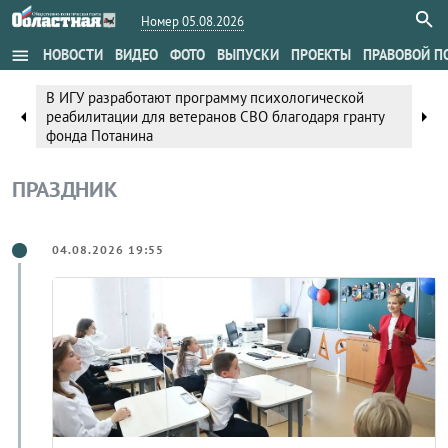
Номер 05.08.2026
menu
НОВОСТИ
ВИДЕО
ФОТО
ВЫПУСКИ
ПРОЕКТЫ
ПРАВОВОЙ П
В ИГУ разработают программу психологической
arrow_left
arrow_right
реабилитации для ветеранов СВО благодаря гранту
фонда Потанина
ПРАЗДНИК
04.08.2026 19:55