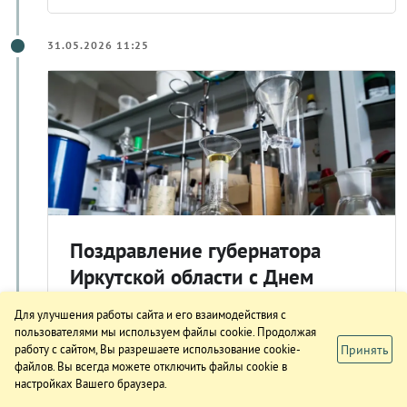
31.05.2026 11:25
Поздравление губернатора
Иркутской области с Днем
химика
Для улучшения работы сайта и его взаимодействия с
Губернатор Иркутской области Игорь
пользователями мы используем файлы cookie. Продолжая
Принять
работу с сайтом, Вы разрешаете использование cookie-
Кобзев поздравил химиков с
файлов. Вы всегда можете отключить файлы cookie в
профессиональным праздником. Его
настройках Вашего браузера.
отмечают в последнее воскресенье мая. Об