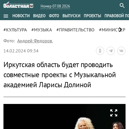
Номер 07.08.2026
menu
НОВОСТИ
ВИДЕО
ФОТО
ВЫПУСКИ
ПРОЕКТЫ
ПРАВОВОЙ П
chevron_right
#КУЛЬТУРА
#МУЗЫКА
#ПРАВИТЕЛЬСТВО
#МИНИСТЕРСТ
Фото:
Андрей Федоров
,
14.02.2024 09:34
Иркутская область будет проводить
совместные проекты с Музыкальной
академией Ларисы Долиной
zoom_out_map