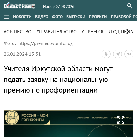
Номер 07.08.2026
menu
НОВОСТИ
ВИДЕО
ФОТО
ВЫПУСКИ
ПРОЕКТЫ
ПРАВОВОЙ П
chevron_right
#ОБЩЕСТВО
#ПРАВИТЕЛЬСТВО
#ПРЕМИЯ
#ГОД ПЕДАГ
Фото:
https://premia.bvbinfo.ru/
,
26.01.2024 15:31
Учителя Иркутской области могут
подать заявку на национальную
премию по профориентации
zoom_out_map