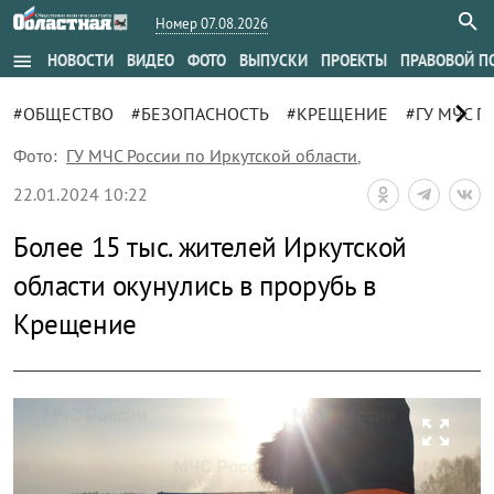
Номер 07.08.2026
menu
НОВОСТИ
ВИДЕО
ФОТО
ВЫПУСКИ
ПРОЕКТЫ
ПРАВОВОЙ П
chevron_right
#ОБЩЕСТВО
#БЕЗОПАСНОСТЬ
#КРЕЩЕНИЕ
#ГУ МЧС 
Фото:
ГУ МЧС России по Иркутской области
,
22.01.2024 10:22
Более 15 тыс. жителей Иркутской
области окунулись в прорубь в
Крещение
zoom_out_map