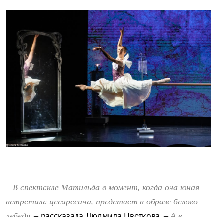
В спектакле Матильда в момент, когда она юная
–
встретила цесаревича, предстает в образе белого
лебедя
А в
, – рассказала Людмила Цветкова. –