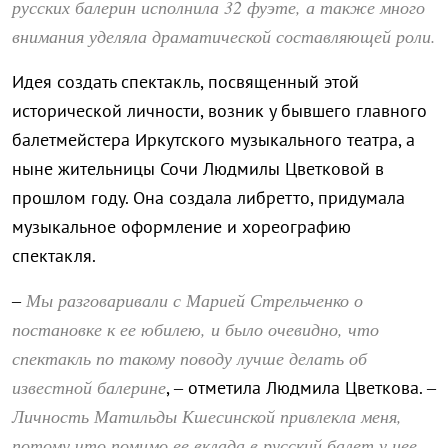
русских балерин исполнила 32 фуэте, а также много
внимания уделяла драматической составляющей роли.
Идея создать спектакль, посвященный этой
исторической личности, возник у бывшего главного
балетмейстера Иркутского музыкального театра, а
ныне жительницы Сочи Людмилы Цветковой в
прошлом году. Она создала либретто, придумала
музыкальное оформление и хореографию
спектакля.
Мы разговаривали с Марией Стрельченко о
–
постановке к ее юбилею, и было очевидно, что
спектакль по такому поводу лучше делать об
известной балерине
, – отметила Людмила Цветкова. –
Личность Матильды Кшесинской привлекла меня,
потому что помимо ее вклада в русский балет у нее