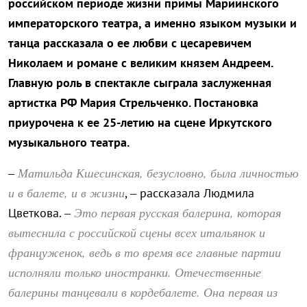
российском периоде жизни примы Мариинского
императорского театра, а именно языком музыки и
танца рассказала о ее любви с цесаревичем
Николаем и романе с великим князем Андреем.
Главную роль в спектакле сыграла заслуженная
артистка РФ Мария Стрельченко. Постановка
приурочена к ее 25-летию на сцене Иркутского
музыкального театра.
Матильда Кшесинская, безусловно, была личностью
–
и в балете, и в жизни
, – рассказала Людмила
Это первая русская балерина, которая
Цветкова. –
вытеснила с российской сцены всех итальянок и
француженок, ведь в то время все главные партии
исполняли только иностранки. Отечественные
балерины танцевали в кордебалете. Она первая из