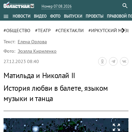
Номер 07.08.2026
menu
НОВОСТИ
ВИДЕО
ФОТО
ВЫПУСКИ
ПРОЕКТЫ
ПРАВОВОЙ П
chevron_right
#ОБЩЕСТВО
#ТЕАТР
#СПЕКТАКЛИ
#ИРКУТСКИЙ МУЗЫК
Текст:
Елена Орлова
Фото:
Эоэлла Кириленко
27.12.2023 08:40
Матильда и Николай II
История любви в балете, языком
музыки и танца
zoom_out_map