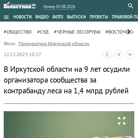
Номер 05.08.2026
menu
НОВОСТИ
ВИДЕО
ФОТО
ВЫПУСКИ
ПРОЕКТЫ
ПРАВОВОЙ П
chevron_right
#ОБЩЕСТВО
#СУД
#ЧЕРНЫЕ ЛЕСОРУБЫ
#ВОСТОЧНО-С
Фото:
Прокуратура Иркутской области
,
22.12.2023 10:17
В Иркутской области на 9 лет осудили
организатора сообщества за
контрабанду леса на 1,4 млрд рублей
zoom_out_map