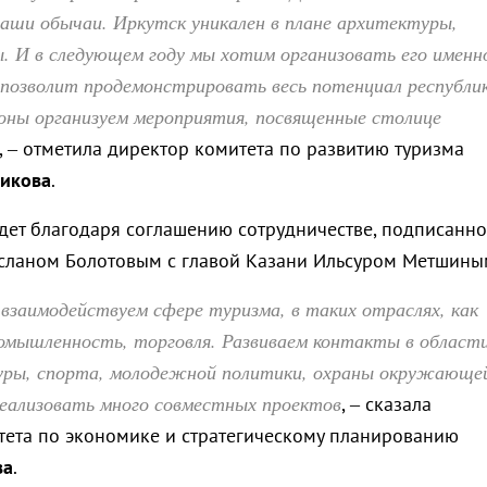
аши обычаи. Иркутск уникален в плане архитектуры,
. И в следующем году мы хотим организовать его именн
позволит продемонстрировать весь потенциал республик
роны организуем мероприятия, посвященные столице
, – отметила директор комитета по развитию туризма
икова
.
ет благодаря соглашению сотрудничестве, подписанно
сланом Болотовым с главой Казани Ильсуром Метшины
взаимодействуем сфере туризма, в таких отраслях, как
омышленность, торговля. Развиваем контакты в област
туры, спорта, молодежной политики, охраны окружающе
реализовать много совместных проектов
, – сказала
тета по экономике и стратегическому планированию
ва
.