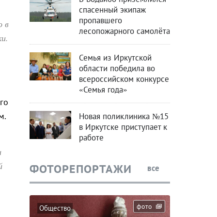
спасенный экипаж
пропавшего
о в
лесопожарного самолёта
и.
Семья из Иркутской
области победила во
всероссийском конкурсе
«Семья года»
го
м.
Новая поликлиника №15
в Иркутске приступает к
работе
и
й
ФОТОРЕПОРТАЖИ
все
фото
Общество