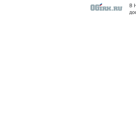
В 
до