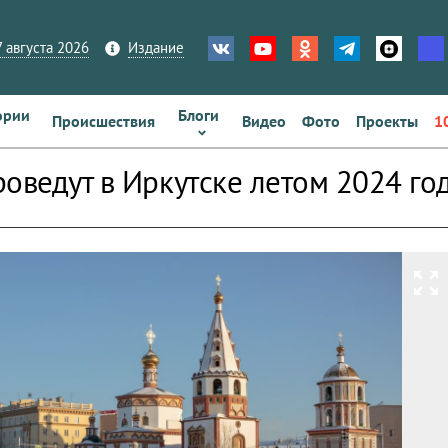
 августа 2026
Издание
ории
Блоги
Происшествия
Видео
Фото
Проекты
1
роведут в Иркутске летом 2024 го
zoom_out_map