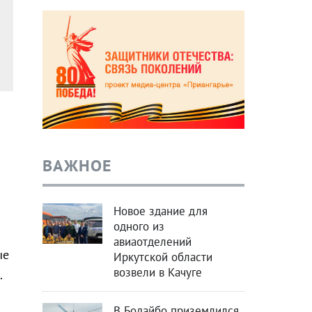
ВАЖНОЕ
Новое здание для
одного из
авиаотделений
ые
Иркутской области
возвели в Качуге
.
В Бодайбо приземлился