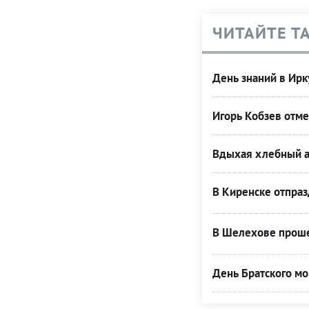
ЧИТАЙТЕ Т
День знаний в Ирк
Игорь Кобзев отме
Вдыхая хлебный 
В Киренске отпраз
В Шелехове проше
День Братского мо