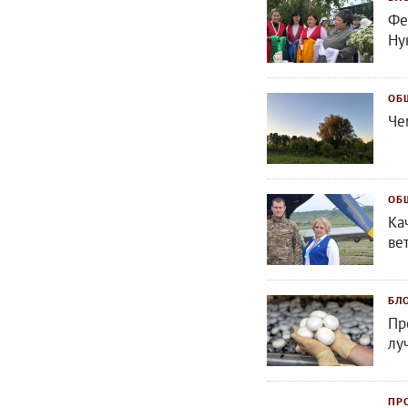
Фе
Ну
ОБ
Че
ОБ
Ка
ве
БЛ
Пр
лу
ПР