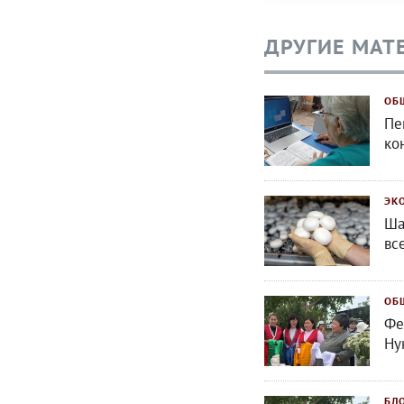
ДРУГИЕ МАТ
ОБ
Пе
ко
ЭК
Ша
вс
ОБ
Фе
Ну
БЛ