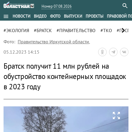
Номер 07.08.2026
menu
НОВОСТИ
ВИДЕО
ФОТО
ВЫПУСКИ
ПРОЕКТЫ
ПРАВОВОЙ П
chevron_right
#ЭКОЛОГИЯ
#БРАТСК
#ПРАВИТЕЛЬСТВО
#ТКО
#ГОСП
Фото:
Правительство Иркутской области
,
05.12.2023 14:15
Братск получит 11 млн рублей на
обустройство контейнерных площадок
в 2023 году
zoom_out_map