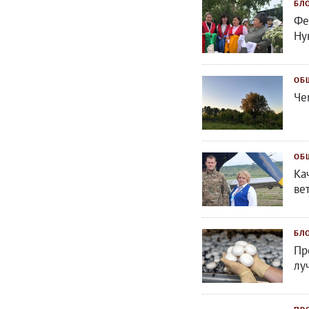
БЛ
Фе
Ну
ОБ
Че
ОБ
Ка
ве
БЛ
Пр
лу