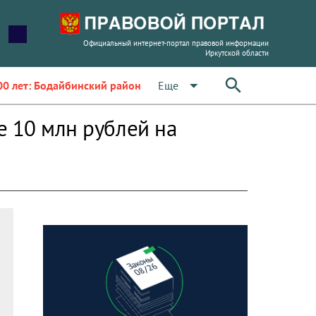
Официальный интернет-портал правовой информации
Иркутской области
arrow_drop_down
Еще
00 лет: Бодайбинский район
е 10 млн рублей на