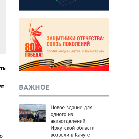
ть
ВАЖНОЕ
ят
Новое здание для
одного из
авиаотделений
Иркутской области
возвели в Качуге
о