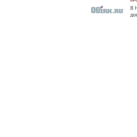
ПР
В 
до