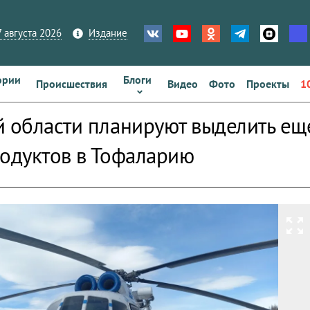
 августа 2026
Издание
ории
Блоги
Происшествия
Видео
Фото
Проекты
1
й области планируют выделить ещ
родуктов в Тофаларию
zoom_out_map