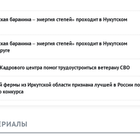
кая баранина – энергия степей» проходит в Нукутском
кая баранина – энергия степей» проходит в Нукутском
руге
Кадрового центра помог трудоустроиться ветерану СВО
 фермы из Иркутской области признана лучшей в России по
о конкурса
ЕРИАЛЫ