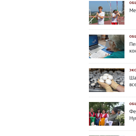
ОБ
Ме
ОБ
Пе
ко
ЭК
Ша
вс
ОБ
Фе
Ну