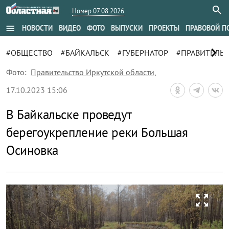
Номер 07.08.2026
menu
НОВОСТИ
ВИДЕО
ФОТО
ВЫПУСКИ
ПРОЕКТЫ
ПРАВОВОЙ П
chevron_right
#ОБЩЕСТВО
#БАЙКАЛЬСК
#ГУБЕРНАТОР
#ПРАВИТЕЛЬ
Фото:
Правительство Иркутской области
,
17.10.2023 15:06
В Байкальске проведут
берегоукрепление реки Большая
Осиновка
zoom_out_map