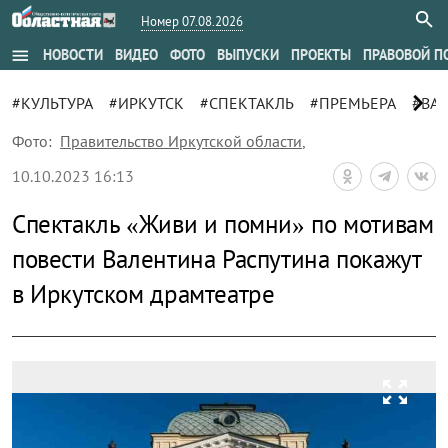
Номер 07.08.2026
menu
НОВОСТИ
ВИДЕО
ФОТО
ВЫПУСКИ
ПРОЕКТЫ
ПРАВОВОЙ П
chevron_right
#КУЛЬТУРА
#ИРКУТСК
#СПЕКТАКЛЬ
#ПРЕМЬЕРА
#ВА
Фото:
Правительство Иркутской области
,
10.10.2023 16:13
Спектакль «Живи и помни» по мотивам
повести Валентина Распутина покажут
в Иркутском драмтеатре
zoom_out_map