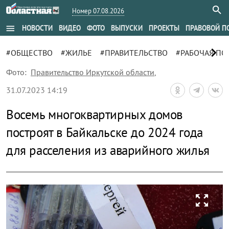
Номер 07.08.2026
menu
НОВОСТИ
ВИДЕО
ФОТО
ВЫПУСКИ
ПРОЕКТЫ
ПРАВОВОЙ П
chevron_right
#ОБЩЕСТВО
#ЖИЛЬЕ
#ПРАВИТЕЛЬСТВО
#РАБОЧАЯ ПО
Фото:
Правительство Иркутской области
,
31.07.2023 14:19
Восемь многоквартирных домов
построят в Байкальске до 2024 года
для расселения из аварийного жилья
zoom_out_map