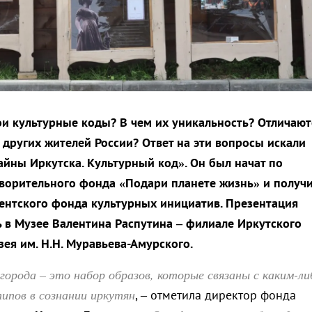
вои культурные коды? В чем их уникальность? Отличают
 других жителей России? Ответ на эти вопросы искали
айны Иркутска. Культурный код». Он был начат по
ворительного фонда «Подари планете жизнь» и получ
нтского фонда культурных инициатив. Презентация
ь в Музее Валентина Распутина – филиале Иркутского
зея им. Н.Н. Муравьева-Амурского.
города – это набор образов, которые связаны с каким-ли
ипов в сознании иркутян
, – отметила директор фонда