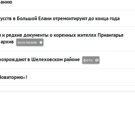
ванию
усств в Большой Елани отремонтируют до конца года
 и редкие документы о коренных жителях Приангарья
й архив
эксклюзив
 возрождают в Шелеховском районе
фото
Новаторию»!