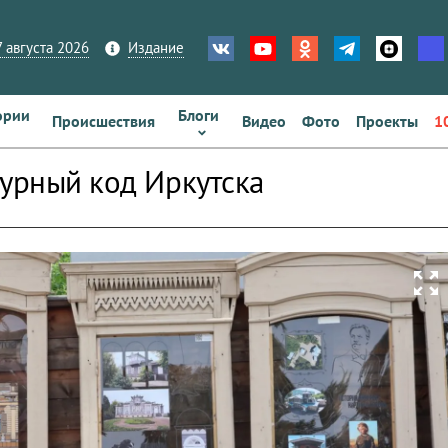
 августа 2026
Издание
ории
Блоги
Происшествия
Видео
Фото
Проекты
1
турный код Иркутска
zoom_out_map