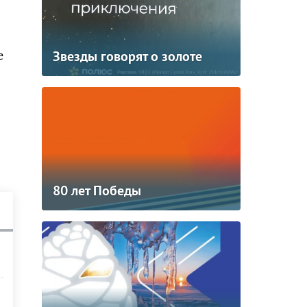
Звезды говорят о золоте
е
80 лет Победы