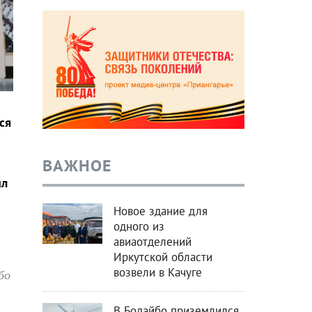
ся
ВАЖНОЕ
ил
Новое здание для
одного из
авиаотделений
Иркутской области
возвели в Качуге
бо
В Бодайбо приземлился