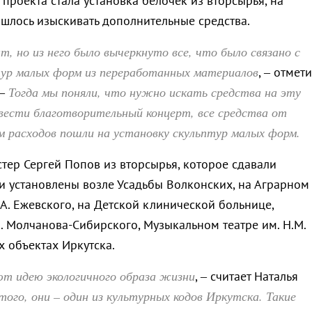
проекта стала установка белочек из вторсырья, на
шлось изыскивать дополнительные средства.
т, но из него было вычеркнуто все, что было связано с
тур малых форм из переработанных материалов
, – отмет
Тогда мы поняли, что нужно искать средства на эту
 –
вести благотворительный концерт, все средства от
м расходов пошли на установку скульптур малых форм.
тер Сергей Попов из вторсырья, которое сдавали
и установлены возле Усадьбы Волконских, на Аграрном
.А. Ежевского, на Детской клинической больнице,
. Молчанова-Сибирского, Музыкальном театре им. Н.М.
х объектах Иркутска.
ют идею экологичного образа жизни
, – считает Наталья
того, они – один из культурных кодов Иркутска. Такие