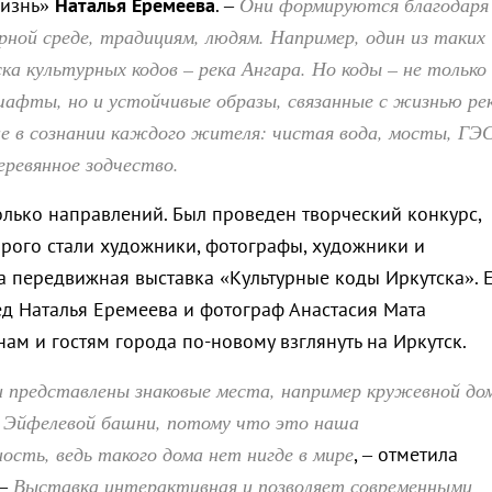
Они формируются благодаря
изнь»
Наталья Еремеева
. –
рной среде, традициям, людям. Например, один из таких
а культурных кодов – река Ангара. Но коды – не только
шафты, но и устойчивые образы, связанные с жизнью ре
е в сознании каждого жителя: чистая вода, мосты, ГЭС
еревянное зодчество.
олько направлений. Был проведен творческий конкурс,
рого стали художники, фотографы, художники и
а передвижная выставка «Культурные коды Иркутска». 
ед Наталья Еремеева и фотограф Анастасия Мата
ам и гостям города по-новому взглянуть на Иркутск.
и представлены знаковые места, например кружевной до
 Эйфелевой башни, потому что это наша
сть, ведь такого дома нет нигде в мире
, – отметила
Выставка интерактивная и позволяет современными
 –