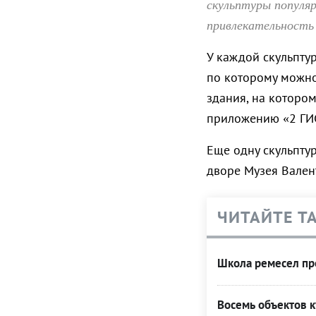
скульптуры популя
привлекательность
У каждой скульпту
по которому можно
здания, на которо
приложению «2 ГИС
Еще одну скульптур
дворе Музея Вален
ЧИТАЙТЕ Т
Школа ремесел пр
Восемь объектов к