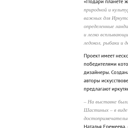
«Подари планете ж
природной и культу
важных для Иркутск
определенные ланд
и легко всплывающи
ледокол, рыбаки и д
Проект имеет неск
победителями кото
дизайнеры. Создан
авторы искусствов
предлагают иркутян
– На выставке был
Шастиных – в виде
достопримечательно
Наталья Еремеева.