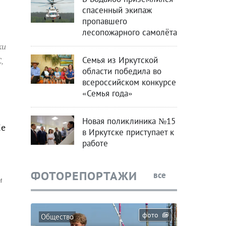
спасенный экипаж
пропавшего
лесопожарного самолёта
ки
Семья из Иркутской
,
области победила во
всероссийском конкурсе
«Семья года»
Новая поликлиника №15
Ее
в Иркутске приступает к
работе
ФОТОРЕПОРТАЖИ
все
м
фото
Общество