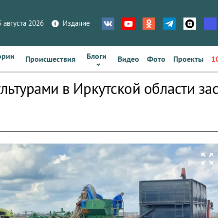
 августа 2026
Издание
ории
Блоги
Происшествия
Видео
Фото
Проекты
1
льтурами в Иркутской области за
zoom_out_map