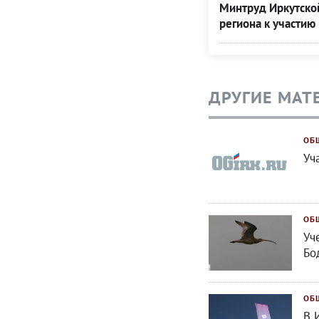
Минтруд Иркутской
региона к участию
ДРУГИЕ МАТ
ОБ
Уч
ОБ
Уч
Бо
ОБ
В 