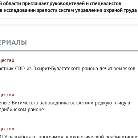
 области приглашает руководителей и специалистов
 в исследовании зрелости систем управления охраной труда
ЕРИАЛЫ
ЩЕСТВО
астник СВО из Эхирит-Булагатского района лечит земляков
ЩЕСТВО
еные Витимского заповедника встретили редкую птицу в
дайбинском районе
ЩЕСТВО
ИГУ разработают программу психологической реабилитации