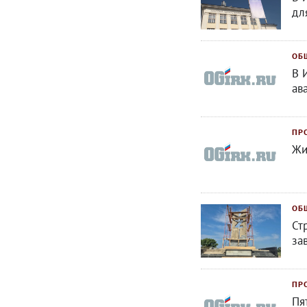
дл
ОБ
В 
ав
ПР
Жи
ОБ
Ст
за
ПР
Пя