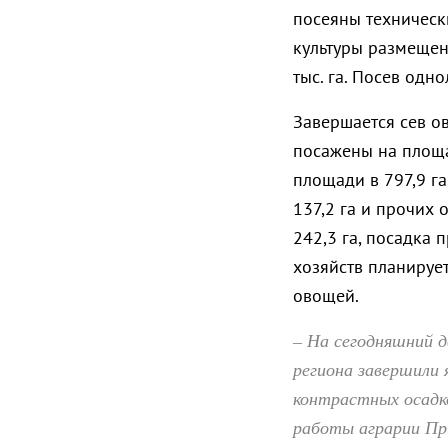
посеяны технически
культуры размещены
тыс. га. Посев одн
Завершается сев о
посажены на площад
площади в 797,9 га,
137,2 га и прочих 
242,3 га, посадка 
хозяйств планируетс
овощей.
– На сегодняшний д
региона завершили 
контрастных осадк
работы аграрии При