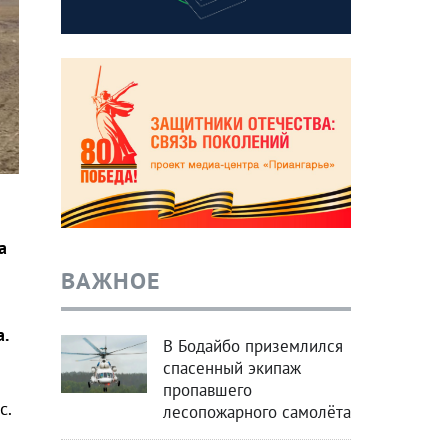
а
ВАЖНОЕ
.
В Бодайбо приземлился
спасенный экипаж
пропавшего
с.
лесопожарного самолёта