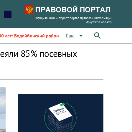
Официальный интернет-портал правовой информации
Иркутской области
arrow_drop_down
Еще
00 лет: Бодайбинский район
сеяли 85% посевных