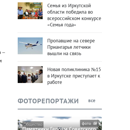
Семья из Иркутской
области победила во
всероссийском конкурсе
«Семья года»
Пропавшие на севере
Приангарья летчики
а –
вышли на связь
и
Новая поликлиника №15
в Иркутске приступает к
работе
ФОТОРЕПОРТАЖИ
все
фото
Общество
Памятники Героям Советского