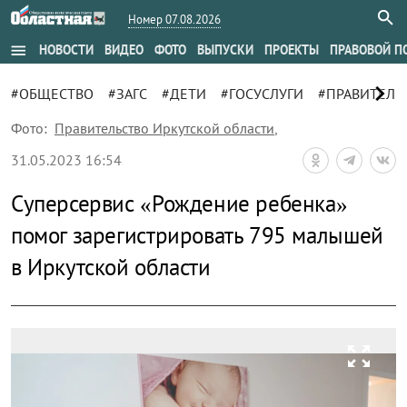
Номер 07.08.2026
menu
НОВОСТИ
ВИДЕО
ФОТО
ВЫПУСКИ
ПРОЕКТЫ
ПРАВОВОЙ П
chevron_right
#ОБЩЕСТВО
#ЗАГС
#ДЕТИ
#ГОСУСЛУГИ
#ПРАВИТЕЛЬ
Фото:
Правительство Иркутской области
,
31.05.2023 16:54
Суперсервис «Рождение ребенка»
помог зарегистрировать 795 малышей
в Иркутской области
zoom_out_map