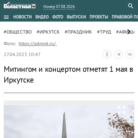
Номер 07.08.2026
menu
НОВОСТИ
ВИДЕО
ФОТО
ВЫПУСКИ
ПРОЕКТЫ
ПРАВОВОЙ П
chevron_right
#ОБЩЕСТВО
#ИРКУТСК
#ПРАЗДНИК
#ТРУД
#АФИША
Фото:
https://admirk.ru/
,
27.04.2023 10:47
Митингом и концертом отметят 1 мая в
Иркутске
zoom_out_map