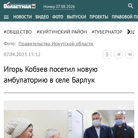
Номер 07.08.2026
menu
НОВОСТИ
ВИДЕО
ФОТО
ВЫПУСКИ
ПРОЕКТЫ
ПРАВОВОЙ П
chevron_right
#ОБЩЕСТВО
#КУЙТУНСКИЙ РАЙОН
#ГУБЕРНАТОР
#ЗД
Фото:
Правительство Иркутской области
,
07.04.2023 15:12
Игорь Кобзев посетил новую
амбулаторию в селе Барлук
zoom_out_map