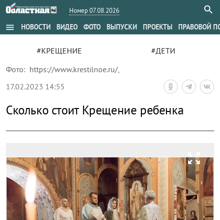
Номер 07.08.2026
menu
НОВОСТИ
ВИДЕО
ФОТО
ВЫПУСКИ
ПРОЕКТЫ
ПРАВОВОЙ П
#КРЕЩЕНИЕ
#ДЕТИ
Фото:
https://www.krestilnoe.ru/
,
17.02.2023 14:55
Сколько стоит Крещение ребенка
zoom_out_map